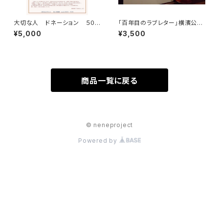
大切な人 ドネーション ５００
「百年目のラブレター」横濱公演
０円 特典映像付き
台本
¥5,000
¥3,500
商品一覧に戻る
© neneproject
Powered by