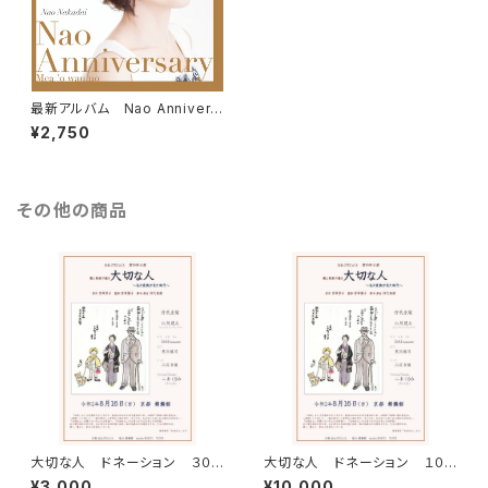
最新アルバム Nao Annivers
ary
¥2,750
その他の商品
大切な人 ドネーション ３００
大切な人 ドネーション １００
０円
００円 特典映像付き
¥3,000
¥10,000