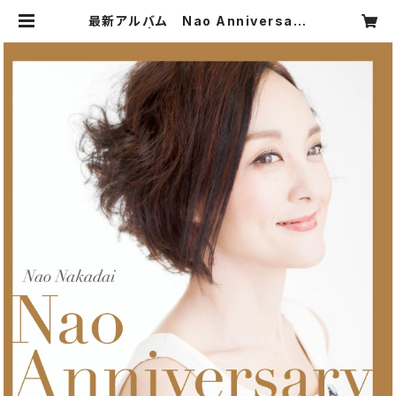
最新アルバム Nao Anniversary
| neneproject