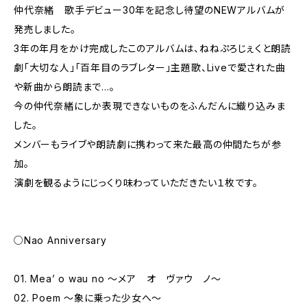
仲代奈緒 歌手デビュー30年を記念し待望のNEWアルバムが
発売しました。
3年の年月をかけ完成したこのアルバムは、ねねぷろじぇくと朗読
劇「大切な人」「百年目のラブレター」主題歌、Liveで愛された曲
や新曲から朗読まで…。
今の仲代奈緒にしか表現できないものをふんだんに織り込みま
した。
メンバーもライブや朗読劇に携わって来た最高の仲間たちが参
加。
演劇を観るようにじっくり味わっていただきたい１枚です。
○Nao Anniversary
01. Mea’ o wau no ～メア オ ヴァウ ノ～
02. Poem ～象に乗った少女へ～